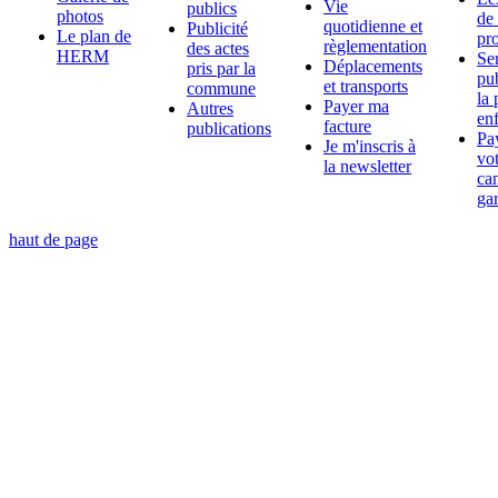
Vie
publics
photos
de 
quotidienne et
Publicité
Le plan de
pr
règlementation
des actes
HERM
Se
Déplacements
pris par la
pu
et transports
commune
la 
Payer ma
Autres
en
facture
publications
Pa
Je m'inscris à
vo
la newsletter
can
ga
haut de page