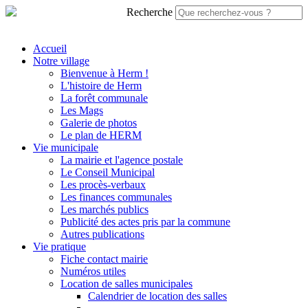
Recherche
Accueil
Notre village
Bienvenue à Herm !
L'histoire de Herm
La forêt communale
Les Mags
Galerie de photos
Le plan de HERM
Vie municipale
La mairie et l'agence postale
Le Conseil Municipal
Les procès-verbaux
Les finances communales
Les marchés publics
Publicité des actes pris par la commune
Autres publications
Vie pratique
Fiche contact mairie
Numéros utiles
Location de salles municipales
Calendrier de location des salles